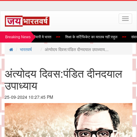
Toggl
naviga
ीढ़ी के लड़ाकू विमान की तैयारी मे भारत
Breaking News
शिक्षा के सर्टिफिकेट का मतलब नहीं:राहुल
संवाद स
भारतवर्ष
अंत्योदय दिवस:पंडित दीनदयाल उपाध्याय...
अंत्योदय दिवस:पंडित दीनदयाल
उपाध्याय
25-09-2024 10:27:45 PM