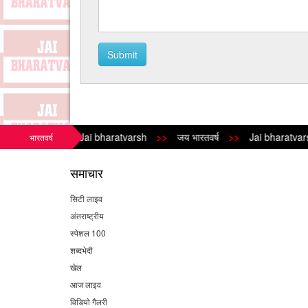
Submit
Jai bharatvarsh
>>
जय भारतवर्ष
>>
Jai bharatvarsh
भारतवर्ष
समाचार
सिटी लाइव
अंतराष्ट्रीय
स्पेशल 100
शब्दभेदी
खेल
आज लाइव
विडियो गैलरी