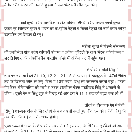
में गैर वरीय भारत की उन्नति हुड्डा ने उलटफेर भरी जीत दर्ज की।
वहीं दूसरी वरीय मालविका बंसोड महिला, तीसरी वरीय किरण जार्ज पुरुष
एकल एवं मिश्रित युगल में भारत की बी.सुमित रेड्डी व सिकी रेड्डी की शीर्ष वरीय जोड़ी
उलटफेर का शिकार हो गए।
महिला युगल में पिछले संस्करण
की उपविजेता शीर्ष वरीय अश्विनी पोनप्पा व तनीषा क्रैस्टो के साथ प्रिया कोन्जेंगबम व
श्रुति मिश्रा की पांचवीं वरीय भारतीय जोड़ी भी अंतिम आठ में पहुंच गई।
शीर्ष वरीय पीवी सिंधु ने
हमवतन इरा शर्मा को 21-10, 12-21, 21-15 से हराया। बीडब्लूएफ में 147वीं रैंकिंग
इरा के खिलाफ जीत के लिए विश्व में 18वीं वरीय सिंधु को मशक्कत करनी पड़ी। पहला
गेम विश्व चैंपियनशिप की स्वर्ण व डबल ओलंपिक गोल्ड मेडलिस्ट सिंधु ने आसानी से
जीता। दूसरे गेम में सिंधु शुरू में पिछड़ गई और इरा ने 11-1 तक की बढ़त बना ली थी।
तीसरे व निर्णायक गेम में पीवी
सिंधु ने एक-एक अंक के लिए संघर्ष के बाद वापसी करते हुए जीत दर्ज की। पीवी सिंधु की
अब चीन की डाई वांग से टक्कर होगी।
पुरुष एकल में भारत के शीर्ष वरीय लक्ष्य सेन ने इजरायल के डेनियल डुबोवेंको को आसानी
से सीधे गेम में 21-14, 21-13 से हराया। राष्ट्रमंडल खेल के स्वर्ण व विश्व चैंपियनशिप