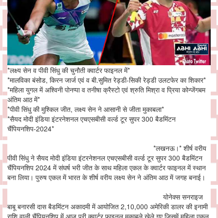
*लक्ष्य सेन व पीवी सिंधु की चुनौती क्वार्टर फाइनल में*
*मालविका बंसोड, किरन जार्ज एवं व बी.सुमित रेड्डी-सिकी रेड्डी उलटफेर का शिकार*
*महिला युगल में अश्विनी पोनप्पा व तनीषा क्रैस्टो एवं श्रुति मिश्रा व प्रिया कोन्जेंगबम
अंतिम आठ में*
*पीवी सिंधु की मुश्किल जीत, लक्ष्य सेन ने आसानी से जीता मुकाबला*
*सैयद मोदी इंडिया इंटरनेशनल एचएसबीसी वर्ल्ड टूर सुपर 300 बैडमिंटन
चैंपियनशिप-2024*
*लखनऊ।* शीर्ष वरीय
पीवी सिंधु ने सैयद मोदी इंडिया इंटरनेशनल एचएसबीसी वर्ल्ड टूर सुपर 300 बैडमिंटन
चैंपियनशिप 2024 में संघर्ष भरी जीत के साथ महिला एकल के क्वार्टर फाइनल में स्थान
बना लिया। पुरुष एकल में भारत के शीर्ष वरीय लक्ष्य सेन ने अंतिम आठ में जगह बनाई।
योनेक्स सनराइज
बाबू बनारसी दास बैडमिंटन अकादमी में आयोजित 2,10,000 अमेरिकी डालर की इनामी
राशि वाली चैंपियनशिप में आज प्री क्वार्टर फाइनल मुकाबले खेले गए जिसमें महिला एकल