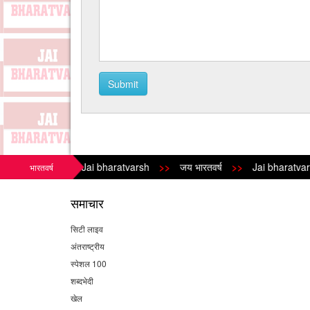
Submit
Jai bharatvarsh
>>
जय भारतवर्ष
>>
Jai bharatvarsh
>
भारतवर्ष
समाचार
सिटी लाइव
अंतराष्ट्रीय
स्पेशल 100
शब्दभेदी
खेल